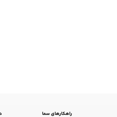
راهکارهای سما
د