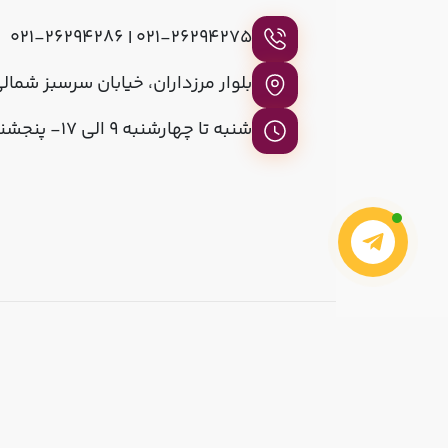
021-26294275 | 021-26294286
بلوار مرزداران، خیابان سرسبز شمالی، پلاک ۲
شنبه تا چهارشنبه 9 الی 17- پنجشنبه ها 9 الی 13